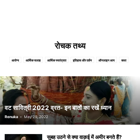
रोचक तथ्य
आरोग्य
आर्थिक सलाह
आर्थिक स्वतंत्रता
इतिहास और दर्शन
ऑनलाइन आय
कला
खास
गृहिणी
गेम
गैजेट्स
जीवनशैली
दुनिया
धर्म
प्राचीन भारतीय दर्शन
प्रौद्योगिकी और सरकारी सेवाएँ
फैशन
फ़ोटो
बचत/निवेश
मनोरंजन
महत्वपूर्ण
रोचक तथ्य
विवाह और रिश्ते
वृद्धावस्था की तैयारी
शारीरिक
शोबिझ
सफलता
समाचार
सरकारी जानकारी
स्टाइल
वट सावित्री 2022 व्रत- इन बातों का रखें ध्यान
Renuka
-
May 29, 2022
सुबह उठने से क्या वाक़ई में अमीर बनते हैं?