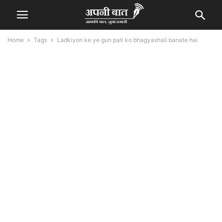
Home
Tags
Ladkiyon ke ye gun pati ko bhagyashali banate hai