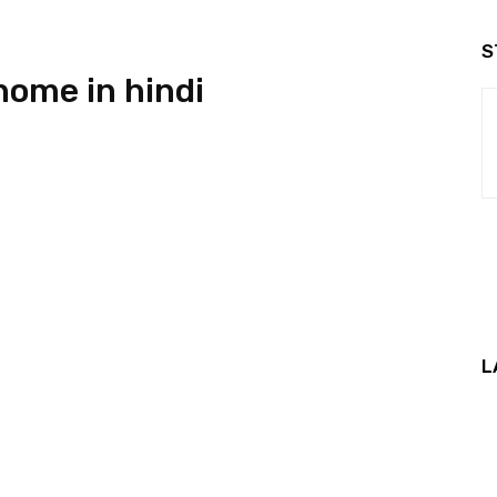
S
 home in hindi
L