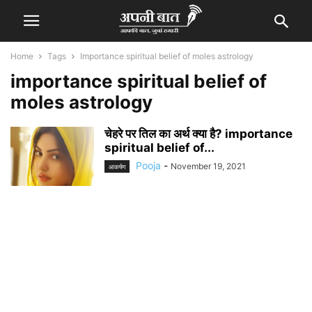
Home
Tags
Importance spiritual belief of moles astrology
importance spiritual belief of
moles astrology
चेहरे पर तिल का अर्थ क्या है? importance
spiritual belief of...
Pooja
-
November 19, 2021
आकर्षण