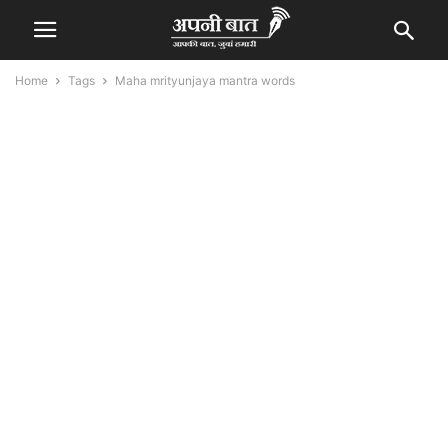
Home
Tags
Maha mrityunjaya mantra words