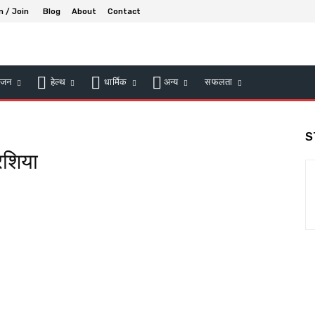
n / Join
Blog
About
Contact
ंजन
हेल्थ
धार्मिक
अन्य
सफलता
S
शिया