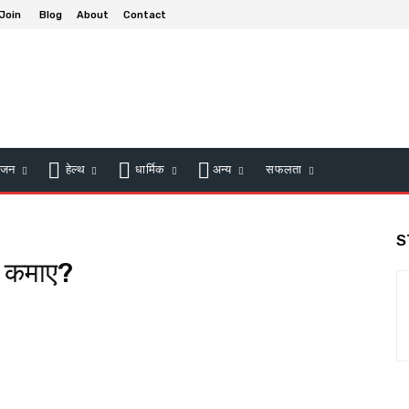
 Join
Blog
About
Contact
ंजन
हेल्थ
धार्मिक
अन्य
सफलता
S
े कमाए?